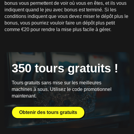
bonus vous permettent de voir où vous en êtes, et ils vous
indiquent quand le jeu avec bonus est terminé. Si les
conditions indiquent que vous devez miser le dépôt plus le
bonus, vous pourriez vouloir faire un dépôt plus petit
comme €20 pour rendre la mise plus facile à gérer.
350 tours gratuits !
Tours gratuits sans mise sur les meilleures
machines à sous. Utilisez le code promotionnel
maintenant.
Obtenir des tours gratuits