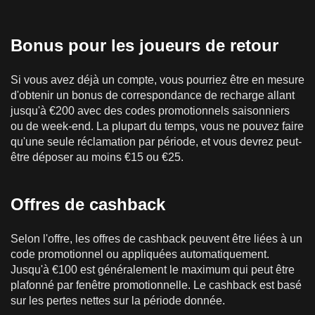
Bonus pour les joueurs de retour
Si vous avez déjà un compte, vous pourriez être en mesure
d'obtenir un bonus de correspondance de recharge allant
jusqu'à €200 avec des codes promotionnels saisonniers
ou de week-end. La plupart du temps, vous ne pouvez faire
qu'une seule réclamation par période, et vous devrez peut-
être déposer au moins €15 ou €25.
Offres de cashback
Selon l'offre, les offres de cashback peuvent être liées à un
code promotionnel ou appliquées automatiquement.
Jusqu'à €100 est généralement le maximum qui peut être
plafonné par fenêtre promotionnelle. Le cashback est basé
sur les pertes nettes sur la période donnée.