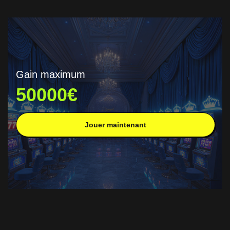
Gain maximum
50000€
Jouer maintenant