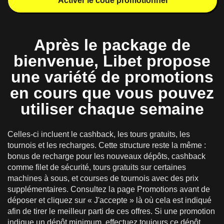
Activer le code promotionnel
Après le package de
bienvenue, Libet propose
une variété de promotions
en cours que vous pouvez
utiliser chaque semaine
Celles-ci incluent le cashback, les tours gratuits, les
tournois et les recharges. Cette structure reste la même :
bonus de recharge pour les nouveaux dépôts, cashback
comme filet de sécurité, tours gratuits sur certaines
machines à sous, et courses de tournois avec des prix
supplémentaires. Consultez la page Promotions avant de
déposer et cliquez sur « J'accepte » là où cela est indiqué
afin de tirer le meilleur parti de ces offres. Si une promotion
indique un dépôt minimum, effectuez toujours ce dépôt