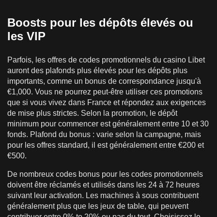
Boosts pour les dépôts élevés ou
les VIP
Parfois, les offres de codes promotionnels du casino Libet
auront des plafonds plus élevés pour les dépôts plus
importants, comme un bonus de correspondance jusqu'à
€1,000. Vous ne pourrez peut-être utiliser ces promotions
que si vous vivez dans France et répondez aux exigences
de mise plus strictes. Selon la promotion, le dépôt
minimum pour commencer est généralement entre 10 et 30
fonds. Plafond du bonus : varie selon la campagne, mais
pour les offres standard, il est généralement entre €200 et
€500.
De nombreux codes bonus pour les codes promotionnels
doivent être réclamés et utilisés dans les 24 à 72 heures
suivant leur activation. Les machines à sous contribuent
généralement plus que les jeux de table, qui peuvent
contribuer entre 0% to 20% ou pas du tout. Choisissez le