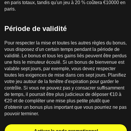
en paris totaux, tandis qu'un jeu à 20 % coûtera €10000 en
paris.
Période de validité
Pour respecter la mise et toutes les autres règles du bonus,
vous disposez d'un certain temps pendant la période de
validité. Le bonus et tous les gains liés peuvent être perdus
une fois le minuteur écoulé. Si un bonus de bienvenue est
valable sept jours, par exemple, vous devez respecter
toutes les exigences de mise dans ces sept jours. Planifiez
votre jeu autour de la fenêtre d'expiration pour garder le
contrôle. Si vous ne pouvez pas y consacrer suffisamment
de temps, il pourrait être plus judicieux de déposer €10 à
€20 et de compléter une mise plus petite plutôt que
d'obtenir un bonus plus important que vous pourriez ne pas
pouvoir terminer.