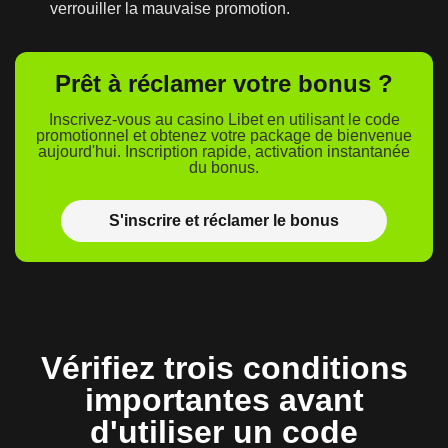
verrouiller la mauvaise promotion.
Prêt à réclamer votre bonus ?
Inscrivez-vous au casino Libet en utilisant le code
promotionnel et obtenez votre package de bienvenue
aujourd'hui. Inscription rapide, activation instantanée
du bonus.
S'inscrire et réclamer le bonus
Vérifiez trois conditions
importantes avant
d'utiliser un code