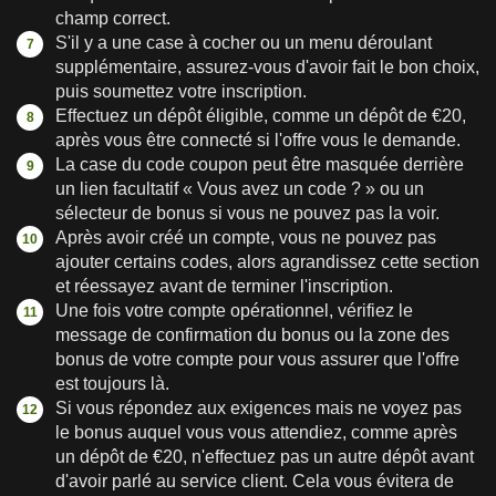
champ correct.
S'il y a une case à cocher ou un menu déroulant
supplémentaire, assurez-vous d'avoir fait le bon choix,
puis soumettez votre inscription.
Effectuez un dépôt éligible, comme un dépôt de €20,
après vous être connecté si l'offre vous le demande.
La case du code coupon peut être masquée derrière
un lien facultatif « Vous avez un code ? » ou un
sélecteur de bonus si vous ne pouvez pas la voir.
Après avoir créé un compte, vous ne pouvez pas
ajouter certains codes, alors agrandissez cette section
et réessayez avant de terminer l'inscription.
Une fois votre compte opérationnel, vérifiez le
message de confirmation du bonus ou la zone des
bonus de votre compte pour vous assurer que l'offre
est toujours là.
Si vous répondez aux exigences mais ne voyez pas
le bonus auquel vous vous attendiez, comme après
un dépôt de €20, n'effectuez pas un autre dépôt avant
d'avoir parlé au service client. Cela vous évitera de